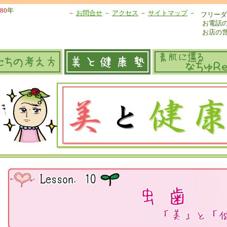
80
年
－
お問合せ
－
アクセス
－
サイトマップ
－
フリーダ
お電話
お店の