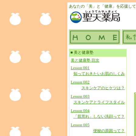
あなたの「美」と「健康」を応援して
■ 美と健康塾
美と健康塾 目次
Lesson 001
知っておきたいお肌のしくみ
Lesson 002
スキンケアのヒケツは？
Lesson 003
スキンケアとライフスタイル
Lesson 004
「肌荒れ」しない洗顔って？
Lesson 005
便秘の原因って？