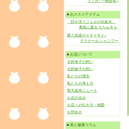
マンガ [ 一物全体 ]
■ おススメアイテム
「顔を洗うジェルの化粧水」
素肌に還る なちゅＲｅ:
髪と頭皮がイキイキと♪
テクナール シャンプー
■ お店について
北村幸子の想い
北村綾子の想い
私たちの理念
私たちの考え方
聖天薬局ニュース
お店の歩み
お店への行き方・地図
お問合せ
■ 美と健康コラム